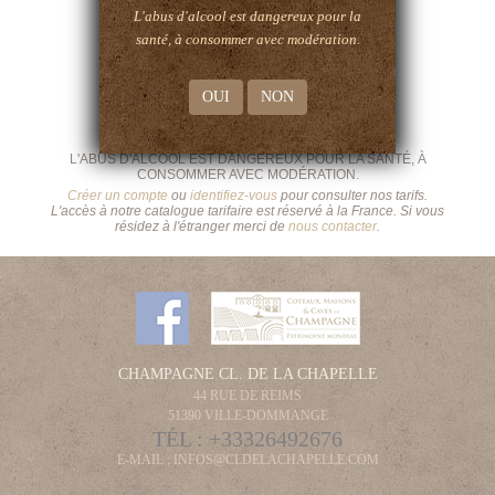
L'abus d'alcool est dangereux pour la
santé, à consommer avec modération.
OUI
NON
L'ABUS D'ALCOOL EST DANGEREUX POUR LA SANTÉ, À
CONSOMMER AVEC MODÉRATION.
Créer un compte
ou
identifiez-vous
pour consulter nos tarifs.
L'accès à notre catalogue tarifaire est réservé à la France. Si vous
résidez à l'étranger merci de
nous contacter
.
CHAMPAGNE CL. DE LA CHAPELLE
44 RUE DE REIMS
51390 VILLE-DOMMANGE
TÉL :
+33326492676
E-MAIL :
INFOS@CLDELACHAPELLE.COM