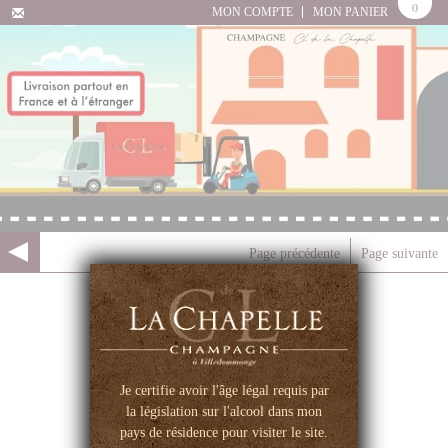
0
MON COMPTE
MON PANIER
Page précédente
Page suivante
Je certifie avoir l'âge légal requis par
la législation sur l'alcool dans mon
pays de résidence pour visiter le site.