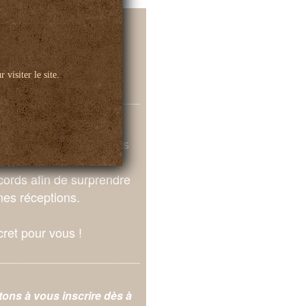
 dégustation !
 visiter le site.
______________________________
ience de dégustation
n Champagnes é Fromages
les.
ccords afin de surprendre
nes réceptions.
ret pour vous !
______________________________
itons à vous inscrire dès à