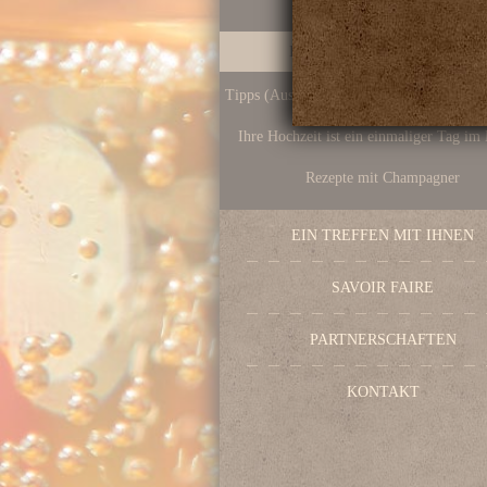
Individuell gestaltete Etiketten
Tipps (Auswahl, Lagerung, Servieren, Ve
Ihre Hochzeit ist ein einmaliger Tag im
Rezepte mit Champagner
EIN TREFFEN MIT IHNEN
SAVOIR FAIRE
PARTNERSCHAFTEN
KONTAKT