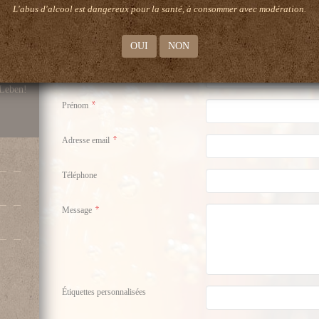
L'abus d'alcool est dangereux pour la santé, à consommer avec modération.
Entdecken Sie die unterschiedlichen Möglichkeite
zu gestalten. Diesen Service bieten wir zusät
Verkauf unserer Produkte an.
OUI
NON
rkostung)
Nom
 Leben!
Prénom
Adresse email
Téléphone
Message
Étiquettes personnalisées