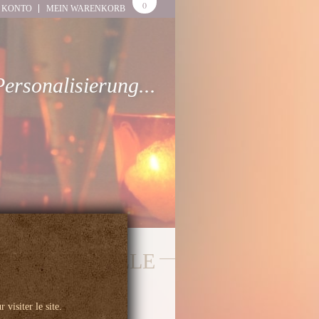
0
 KONTO
MEIN WARENKORB
Personalisierung...
DE LA CHAPELLE
ETIKETTEN
 visiter le site.