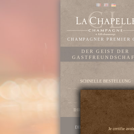
CHAMPAGNER PREMIER 
DER GEIST DER
GASTFREUNDSCHA
SCHNELLE BESTELLUNG
UNSER HAUS
IHRE LIEBLINGS-CHAMPAGN
DIE VORTEILE VON CL. DE L
Je certifie avoi
CHAPELLE