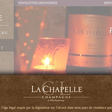
NEWSLETTER ABONNIEREN
MEIN
CRU
FT
DIE VORTEILE VON CL. 
ER
INDIVIDUELL GESTALTETE 
A
r l'âge légal requis par la législation sur l'alcool dans mon pays de résidence pour