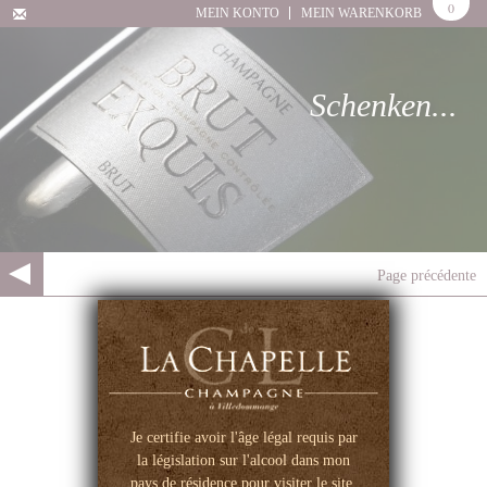
0
MEIN KONTO
MEIN WARENKORB
Schenken...
Page précédente
IHRE LIEBLINGS-
CHAMPAGNER
GESCHENKETUIS
Je certifie avoir l'âge légal requis par
la législation sur l'alcool dans mon
pays de résidence pour visiter le site.