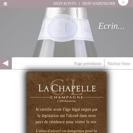
0
MEIN KONTO
MEIN WARENKORB
Ecrin...
Page précédente
Nächste Seite
IHRE LIEBLINGS-
CHAMPAGNER
Je certifie avoir l'âge légal requis par
la législation sur l'alcool dans mon
pays de résidence pour visiter le site.
L'abus d'alcool est dangereux pour la