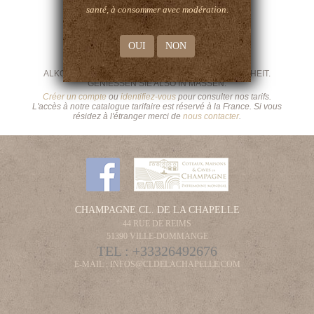
santé, à consommer avec modération.
OUI
NON
ALKOHOLMISSBRAUCH SCHADET IHRER GESUNDHEIT.
GENIESSEN SIE ALSO IN MASSEN.
Créer un compte
ou
identifiez-vous
pour consulter nos tarifs.
L'accès à notre catalogue tarifaire est réservé à la France. Si vous
résidez à l'étranger merci de
nous contacter
.
CHAMPAGNE CL. DE LA CHAPELLE
44 RUE DE REIMS
51390 VILLE-DOMMANGE
TEL :
+33326492676
E-MAIL :
INFOS@CLDELACHAPELLE.COM