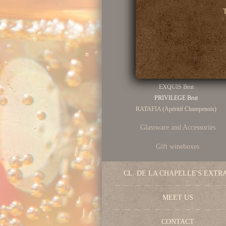
PUR Extra Brut
T
AUDACE Brut
INSTINCT Brut
PARADE Demi-sec
ECRIN Brut Réserve
NUANCE Brut Rosé
MILLESIME brut
EXQUIS Brut
PRIVILEGE Brut
RATAFIA (Apéritif Champenois)
Glassware and Accessories
Gift wineboxes
CL. DE LA CHAPELLE'S EXTR
MEET US
CONTACT