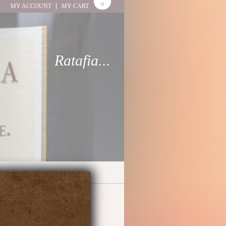
0
MY ACCOUNT
MY CART
Ratafia...
GNES