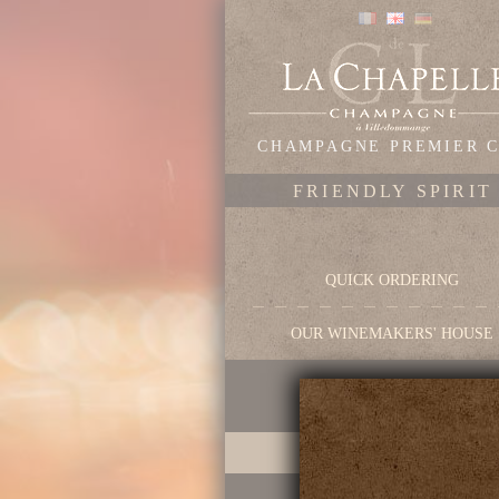
CHAMPAGNE PREMIER 
FRIENDLY SPIRIT
QUICK ORDERING
OUR WINEMAKERS' HOUSE
OUR CHAMPAGNES
Our cuvées
EMPREINTE - Winery