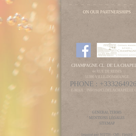
ON OUR PARTNERSHIPS
CHAMPAGNE CL. DE LA CHAPE
44 RUE DE REIMS
51390 VILLE-DOMMANGE
PHONE :
+33326492
E-MAIL :
INFOS@CLDELACHAPELLE.
GENERAL TERMS
MENTIONS LÉGALES
SITEMAP
Imaginé par
NEFTIS
- CMS :
Flexit©