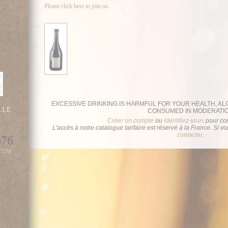
Please click here to join us.
EXCESSIVE DRINKING IS HARMFUL FOR YOUR HEALTH, A
LLE
CONSUMED IN MODERATI
Créer un compte
ou
identifiez-vous
pour con
L'accès à notre catalogue tarifaire est réservé à la France. Si v
contacter
.
676
COM